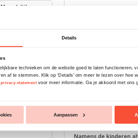
Maandelijks
Alleen met de hulp van 
51
dagen en vakantieweken 
Deze kinderen kijken hie
Details
week van hun leven?
ies
Doneer
€13 als bij
elijkbare technieken om de website goed te laten functioneren, 
zwemmen of mount
 af te stemmen. Klik op ‘Details’ om meer te lezen over hoe w
s
voor meer informatie. Ga je akkoord met ons g
privacy-statement
Geef een
halve dag
vluchtelingkind ni
Geef een
hele vaka
vluchtelingkindere
ookies
Aanpassen
A
Namens de kinderen alv