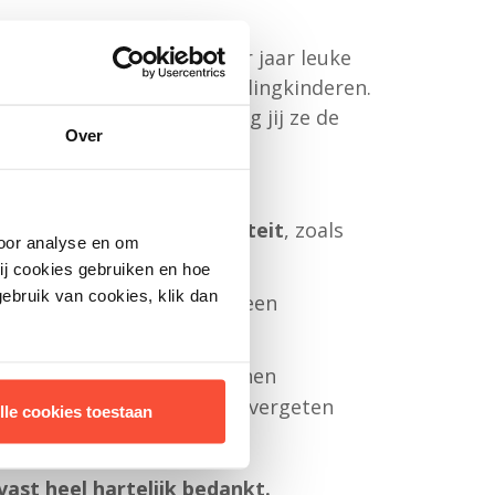
donateurs kunnen we ieder jaar leuke
organiseren voor vluchtelingkinderen.
r vaak maanden uit. Bezorg jij ze de
Over
drage aan een leuke activiteit
, zoals
voor analyse en om
ainbiken
ij cookies gebruiken en hoe
ebruik van cookies, klik dan
 plezier voor
€26
, waarin een
euwe vriendjes kan maken
ntiedag voor €51
, zo kunnen
n een dag lang hun zorgen vergeten
lle cookies toestaan
ast heel hartelijk bedankt.