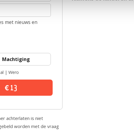
tes met nieuws en
Machtiging
eal | Wero
13
r achterlaten is niet
aar gebeld worden met de vraag