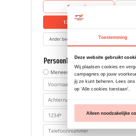
Eenmalig
13
26
Toestemming
Ander bedrag: €
Deze website gebruikt cook
Persoonlijke gegevens
Wij plaatsen cookies en verg
Meneer
Mevrouw
X
Privé
campagnes op jouw voorkeuren
jij ze kunt beheren. Lees on
op ‘Alle cookies toestaan’.
Alleen noodzakelijke c