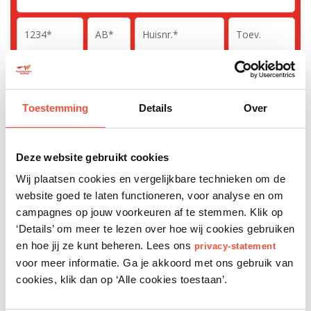
Toestemming
Details
Over
Ja, stuur mij regelmatig e-mailupdates met nieuws en
Deze website gebruikt cookies
actualiteiten over vluchtelingen.
Wij plaatsen cookies en vergelijkbare technieken om de
Betaalwijze
website goed te laten functioneren, voor analyse en om
campagnes op jouw voorkeuren af te stemmen. Klik op
‘Details’ om meer te lezen over hoe wij cookies gebruiken
Online
Machtiging
en hoe jij ze kunt beheren. Lees ons
privacy-statement
voor meer informatie. Ga je akkoord met ons gebruik van
Betaal vertrouwd en veilig met iDeal | Wero
cookies, klik dan op ‘Alle cookies toestaan’.