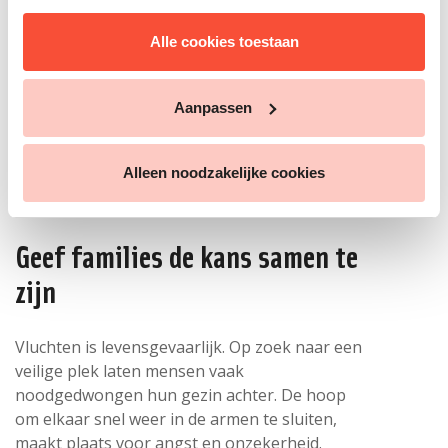
Ik doneer eenmalig
50
Alle cookies toestaan
Velden met een * zijn verplicht. Een telefoonnummer achterlaten is
Aanpassen
niet verplicht. Als je dat invult kan je een keer per jaar gebeld
worden met de vraag om financieel bij te dragen.
VluchtelingenWerk Nederland gaat zorgvuldig om met je
privacy
.
Alleen noodzakelijke cookies
Geef families de kans samen te
zijn
Vluchten is levensgevaarlijk. Op zoek naar een
veilige plek laten mensen vaak
noodgedwongen hun gezin achter. De hoop
om elkaar snel weer in de armen te sluiten,
maakt plaats voor angst en onzekerheid.