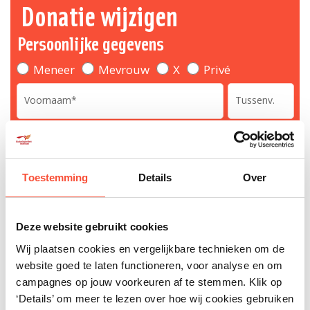
Donatie wijzigen
Persoonlijke gegevens
Meneer
Mevrouw
X
Privé
Toestemming
Details
Over
IBAN waar de huidige donatie van wordt afgeschreven, invullen
zonder spaties s.v.p.
Deze website gebruikt cookies
Wij plaatsen cookies en vergelijkbare technieken om de
website goed te laten functioneren, voor analyse en om
campagnes op jouw voorkeuren af te stemmen. Klik op
‘Details’ om meer te lezen over hoe wij cookies gebruiken