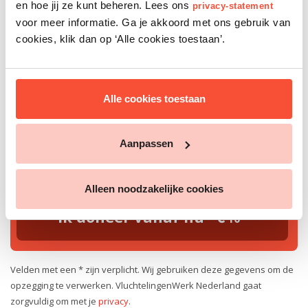
en hoe jij ze kunt beheren. Lees ons
privacy-statement
Ja, hou mij via email op de hoogte met nieuws en
voor meer informatie. Ga je akkoord met ons gebruik van
actualiteiten over vluchtelingen.
cookies, klik dan op ‘Alle cookies toestaan’.
Nieuw maandelijks bedrag
Alle cookies toestaan
€ 6
€ 10
€ 20
Aanpassen
Ander bedrag: €
Alleen noodzakelijke cookies
Ik doneer vanaf nu
10
Velden met een * zijn verplicht. Wij gebruiken deze gegevens om de
opzegging te verwerken. VluchtelingenWerk Nederland gaat
zorgvuldig om met je
privacy
.