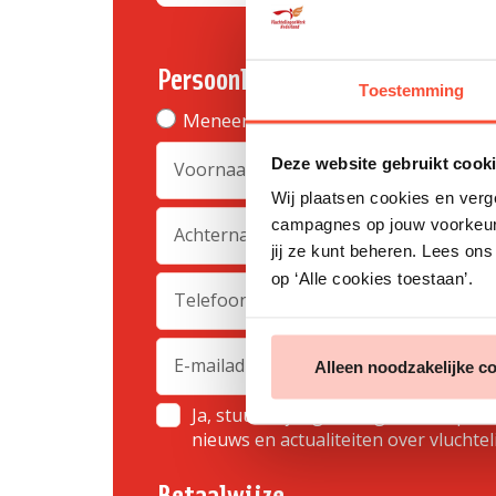
Persoonlijke gegevens
Toestemming
Meneer
Mevrouw
X
Priv
Deze website gebruikt cook
Wij plaatsen cookies en verg
campagnes op jouw voorkeuren
jij ze kunt beheren. Lees on
op ‘Alle cookies toestaan’.
Alleen noodzakelijke c
Ja, stuur mij regelmatig e-mail upda
nieuws en actualiteiten over vluchtel
Betaalwijze