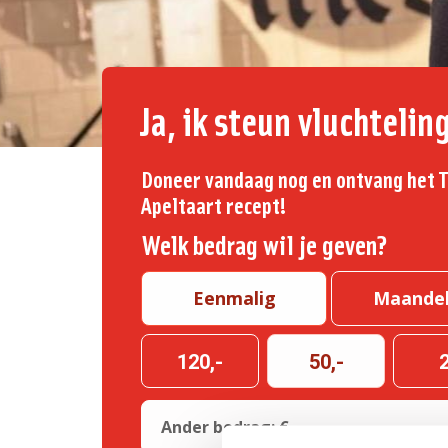
Ja, ik steun vluchtelin
Doneer vandaag nog en ontvang het T
Apeltaart recept!
Welk bedrag wil je geven?
Eenmalig
Maandel
120,-
50,-
2
Ander bedrag: €