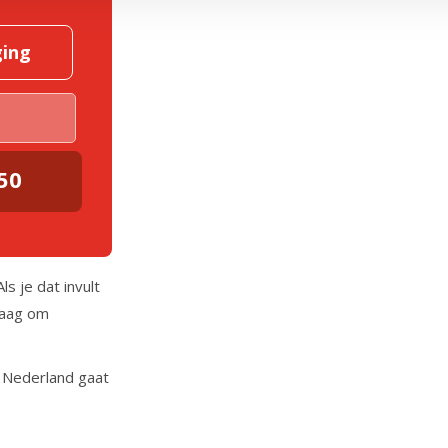
ging
o
50
ls je dat invult
raag om
k Nederland gaat