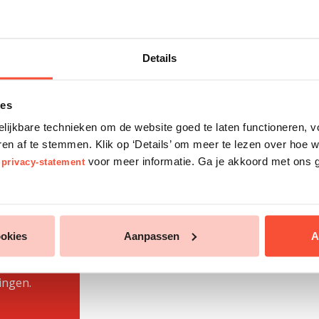
Met jouw donatie help je vluchteli
studeren en van betekenis te zijn v
Details
Iedereen wil van waarde zijn.
é
Geef vluchtelingen die kans.
Doneer
ies
Apeltaart-recept in je mailbox.
elijkbare technieken om de website goed te laten functioneren, 
 af te stemmen. Klik op ‘Details’ om meer te lezen over hoe w
Dank je wel!
s
voor meer informatie. Ga je akkoord met ons g
privacy-statement
ookies
Aanpassen
A
tes met
ingen.