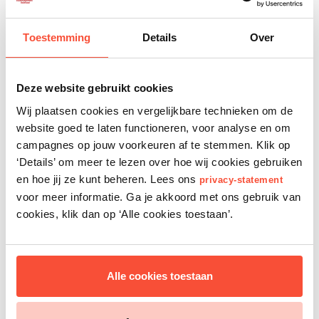
Nadat je de bevestiging hebt ontvangen, zullen we je nog
maximaal vijf mailupdates sturen met inspiratie over wat jij
Toestemming
Details
Over
kunt doen voor vluchtelingen. Uiteraard kun je je hier ook
voor afmelden via de afmeldlink onderaan deze e-mails.
Deze website gebruikt cookies
Velden met een * zijn verplicht. VluchtelingenWerk
Wij plaatsen cookies en vergelijkbare technieken om de
Nederland gaat zorgvuldig om met je
privacy
.
website goed te laten functioneren, voor analyse en om
campagnes op jouw voorkeuren af te stemmen. Klik op
‘Details’ om meer te lezen over hoe wij cookies gebruiken
Laat zien dat samen sterker is!
en hoe jij ze kunt beheren. Lees ons
privacy-statement
voor meer informatie. Ga je akkoord met ons gebruik van
cookies, klik dan op ‘Alle cookies toestaan’.
Spreek je steun uit voor vluchtelingen en
verspreid met ons deze positieve boodschap.
Laat je gegevens achter en vraag gratis
Alle cookies toestaan
de Samen Leven-poster aan.
Dat kan op 2 manieren: